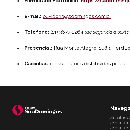
Formulário Eletrônico:
https://saodoming
E-mail:
ouvidoria@sdomingos.com.br
Telefone:
(11) 3677-2264
(de segunda a sexta-
Presencial:
Rua Monte Alegre, 1083, Perdiz
Caixinhas:
de sugestões distribuídas pelas 
Naveg
Instituci
Ensino In
Ensino F