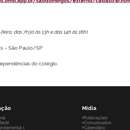
os.omd.app.br/saodomingos/externo/cadastrar.htm
feira, das 7h30 às 13h e das 14h às 16h)
es – São Paulo/SP
dependências do colégio.
ação
Mídia
onal
Publicações
fantil
Comunicados
undamental 1
Calendário